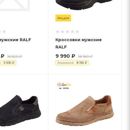
Акция
мужские RALF
Кроссовки мужские
RALF
₽
9 990
₽
16 920
₽
18 180
₽
я
5 930
₽
Экономия
8 190
₽