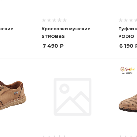
жские
Кроссовки мужские
Туфли 
STROBBS
PODIO
7 490
₽
6 190