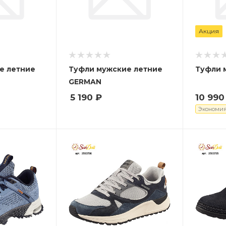
Акция
е летние
Туфли мужские летние
Туфли 
GERMAN
5 190
₽
10 990
Экономи