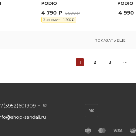
I
PODIO
PODIO
4 790
₽
4 990
5 990
₽
Экономия
1 200
₽
ПОКАЗАТЬ ЕЩЕ
1
2
3
+7(3952)601909
nfo@shop-sandali.ru