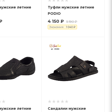
мужские летние
Туфли мужские летние
PODIO
₽
4 150
₽
5 190
₽
Экономия
1 040
₽
мужские летние
Сандалии мужские