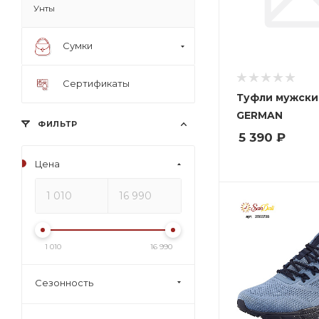
Унты
Сумки
Сертификаты
Туфли мужски
GERMAN
ФИЛЬТР
5 390
₽
Цена
1 010
16 990
Сезонность