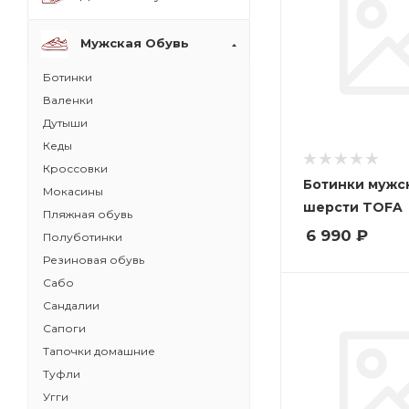
Мужская Обувь
Ботинки
Валенки
Дутыши
Кеды
Кроссовки
Ботинки мужс
Мокасины
шерсти TOFA
Пляжная обувь
6 990
₽
Полуботинки
Резиновая обувь
Сабо
Сандалии
Сапоги
Тапочки домашние
Туфли
Угги