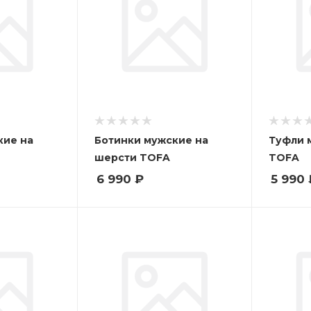
кие на
Ботинки мужские на
Туфли 
шерсти TOFA
TOFA
6 990
₽
5 990