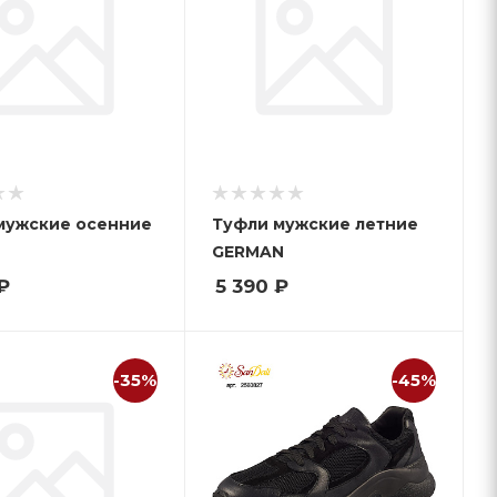
мужские осенние
Туфли мужские летние
GERMAN
₽
5 390
₽
-35%
-45%