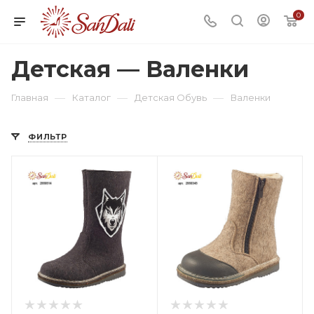
0
Детская — Валенки
—
—
—
Главная
Каталог
Детская Обувь
Валенки
ФИЛЬТР