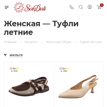
0
Женская — Туфли
летние
—
—
—
Главная
Каталог
Женская Обувь
Туфли летние
ФИЛЬТР