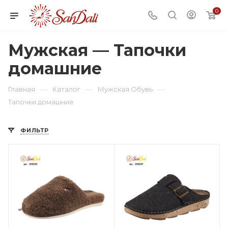
0
Мужская — Тапочки
домашние
—
—
—
Главная
Каталог
Мужская Обувь
Тапочки домашние
ФИЛЬТР