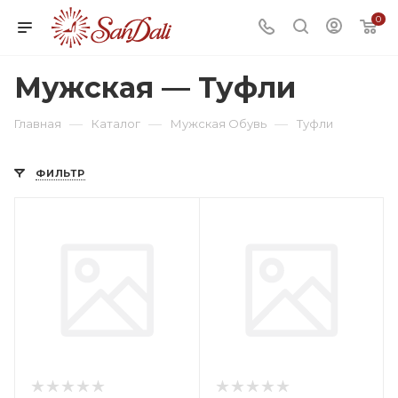
0
Мужская — Туфли
—
—
—
Главная
Каталог
Мужская Обувь
Туфли
ФИЛЬТР