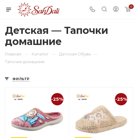
0
Детская — Тапочки
домашние
—
—
—
Главная
Каталог
Детская Обувь
Тапочки домашние
ФИЛЬТР
-25%
-25%