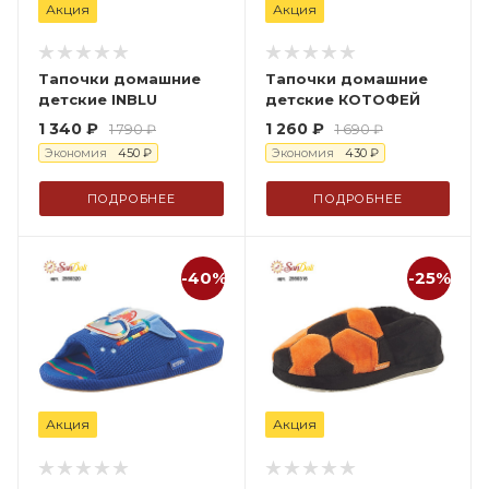
Акция
Акция
Тапочки домашние
Тапочки домашние
детские INBLU
детские КОТОФЕЙ
1 340
₽
1 260
₽
1 790
₽
1 690
₽
Экономия
450
₽
Экономия
430
₽
ПОДРОБНЕЕ
ПОДРОБНЕЕ
-40%
-25%
Акция
Акция