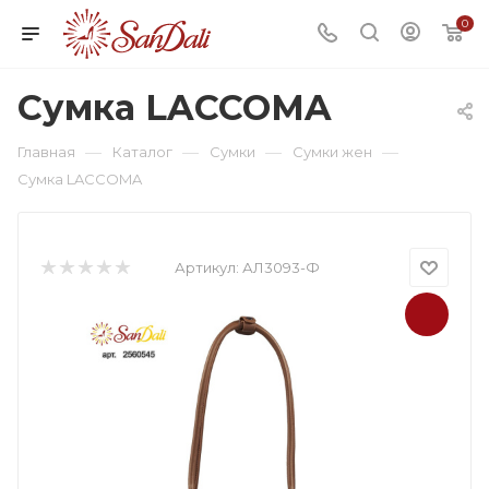
0
Сумка LACCOMA
—
—
—
—
Главная
Каталог
Сумки
Сумки жен
Сумка LACCOMA
Артикул:
АЛ3093-Ф