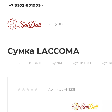
+7(3952)601909
Иркутск
Сумка LACCOMA
—
—
—
—
Главная
Каталог
Сумки
Сумки жен
Сумк
Артикул:
АК3251