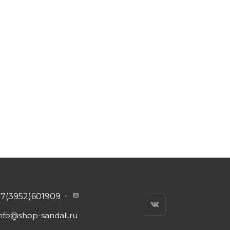
+7(3952)601909
nfo@shop-sandali.ru