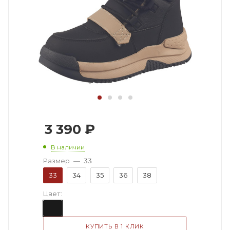
3 390
₽
В наличии
Размер
—
33
33
34
35
36
38
Цвет:
КУПИТЬ В 1 КЛИК