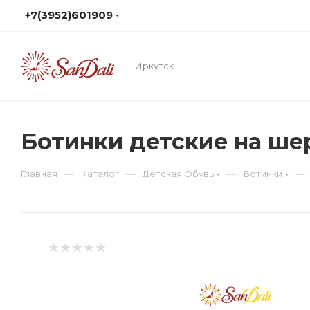
+7(3952)601909
Иркутск
Ботинки детские на ш
—
—
—
—
Главная
Каталог
Детская Обувь
Ботинки