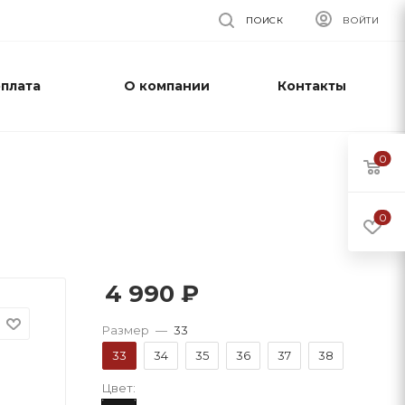
ПОИСК
ВОЙТИ
оплата
О компании
Контакты
0
0
4 990
₽
Размер
—
33
33
34
35
36
37
38
Цвет: