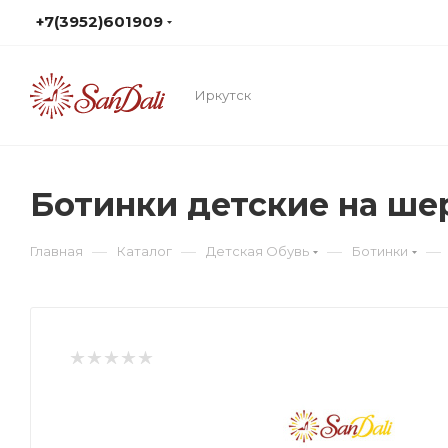
+7(3952)601909
Иркутск
Ботинки детские на ш
—
—
—
—
Главная
Каталог
Детская Обувь
Ботинки