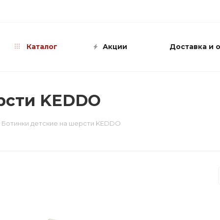
info@shop-sandali.ru
Каталог
Акции
Доставка и 
ерсти KEDDO
Ботинки детские на шерсти KEDDO