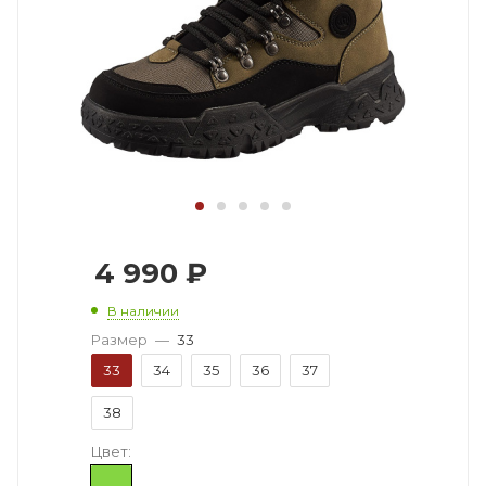
4 990
₽
В наличии
Размер
—
33
33
34
35
36
37
38
Цвет: