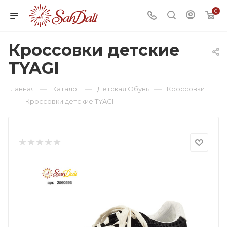
0
Кроссовки детские
TYAGI
—
—
—
Главная
Каталог
Детская Обувь
Кроссовки
—
Кроссовки детские TYAGI