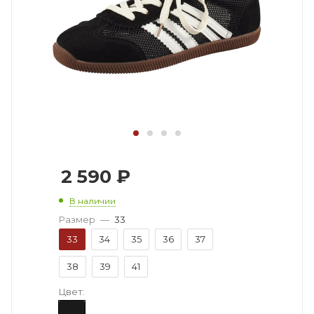
2 590
₽
В наличии
Размер
—
33
33
34
35
36
37
38
39
41
Цвет: