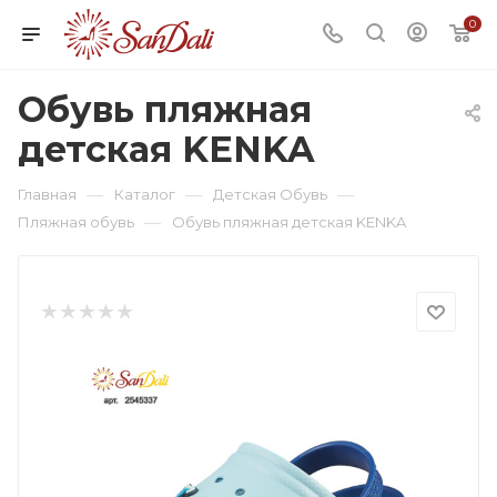
0
Обувь пляжная
детская KENKA
—
—
—
Главная
Каталог
Детская Обувь
—
Пляжная обувь
Обувь пляжная детская KENKA