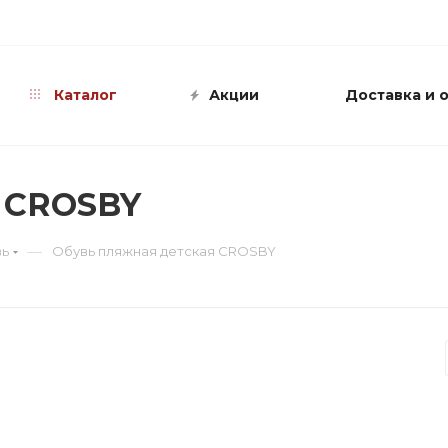
info@shop-sandali.ru
Каталог
Акции
Доставка и 
я CROSBY
—
вь
Обувь пляжная детская CROSBY