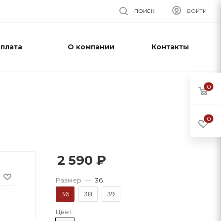
ПОИСК
ВОЙТИ
оплата
О компании
Контакты
0
0
2 590
₽
Размер
—
36
36
38
39
Цвет: