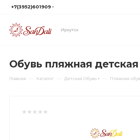
+7(3952)601909
Иркутск
Обувь пляжная детска
—
—
—
Главная
Каталог
Детская Обувь
Пляжная обу