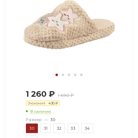
1 260
₽
1 690
₽
Экономия
430
₽
В наличии
Размер
—
30
30
31
32
33
34