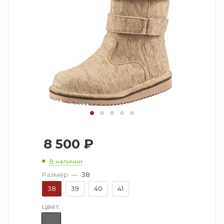
8 500
₽
В наличии
Размер
—
38
38
39
40
41
Цвет: