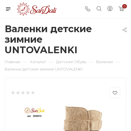
0
Валенки детские
зимние
UNTOVALENKI
—
—
—
—
Главная
Каталог
Детская Обувь
Валенки
Валенки детские зимние UNTOVALENKI