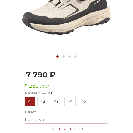
7 790
₽
В наличии
Размер
—
41
41
42
43
44
45
Цвет:
Бежевый
КУПИТЬ В 1 КЛИК