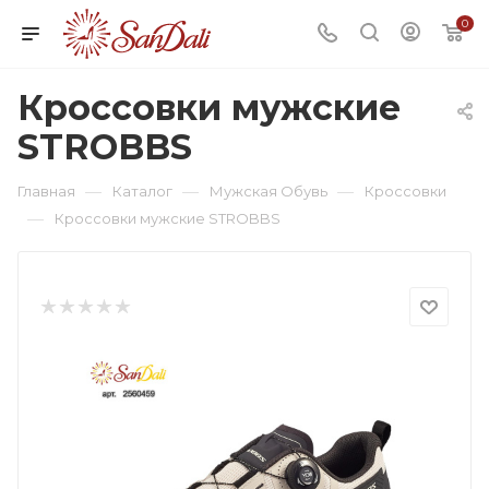
0
Кроссовки мужские
STROBBS
—
—
—
Главная
Каталог
Мужская Обувь
Кроссовки
—
Кроссовки мужские STROBBS