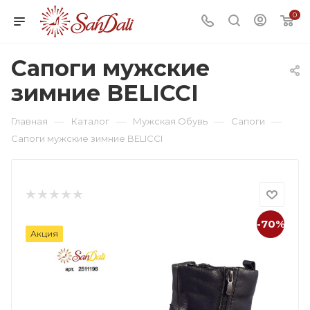
0
Сапоги мужские
зимние BELICCI
—
—
—
—
Главная
Каталог
Мужская Обувь
Сапоги
Сапоги мужские зимние BELICCI
-70%
Акция