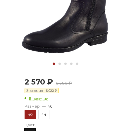
2 570
₽
8 590
₽
Экономия
6 020
₽
В наличии
Размер
—
40
40
44
Цвет: