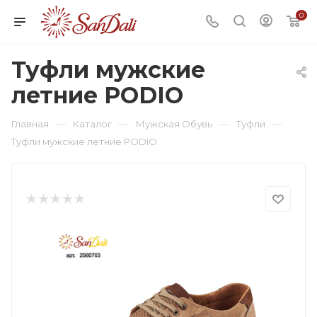
0
Туфли мужские
летние PODIO
—
—
—
—
Главная
Каталог
Мужская Обувь
Туфли
Туфли мужские летние PODIO