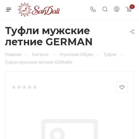
0
Туфли мужские
летние GERMAN
—
—
—
—
Главная
Каталог
Мужская Обувь
Туфли
Туфли мужские летние GERMAN