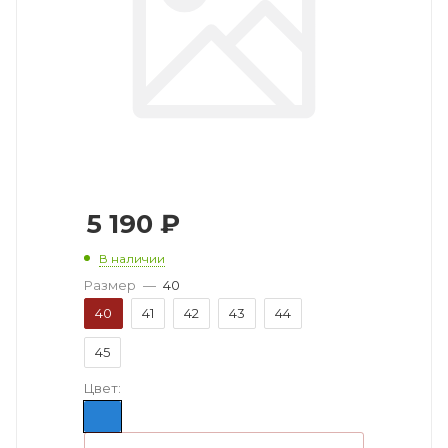
5 190
₽
В наличии
Размер
—
40
40
41
42
43
44
45
Цвет: