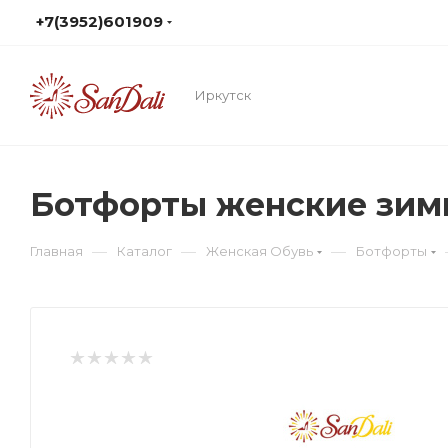
+7(3952)601909
Иркутск
Ботфорты женские зим
—
—
—
Главная
Каталог
Женская Обувь
Ботфорты