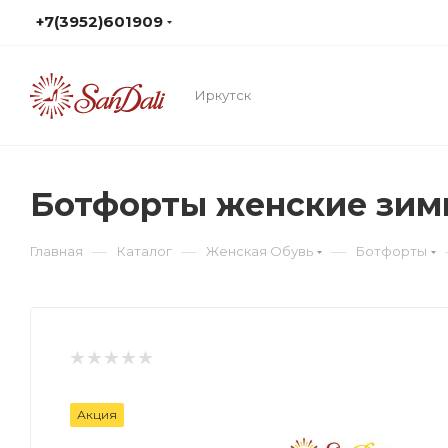
+7(3952)601909
Иркутск
Ботфорты женские зим
—
—
—
Главная
Каталог
Женская Обувь
Ботфорты
Акция