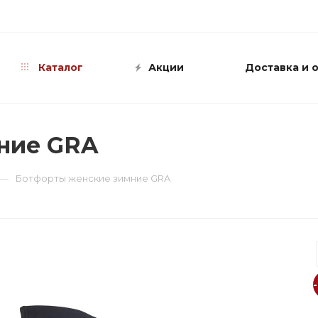
info@shop-sandali.ru
Каталог
Акции
Доставка и 
ние GRA
—
Ботфорты женские зимние GRA