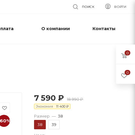
ПОИСК
ВОЙТИ
оплата
О компании
Контакты
0
0
7 590
₽
18 990
₽
Экономия
11 400
₽
Размер
—
38
-60%
38
39