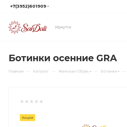
+7(3952)601909
Иркутск
Ботинки осенние GRA
—
—
—
—
Главная
Каталог
Женская Обувь
Ботинки
Акция