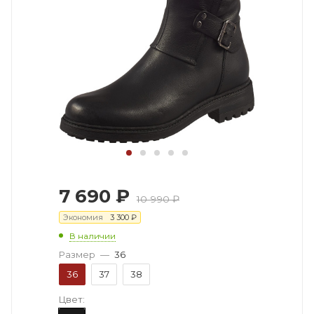
7 690
₽
10 990
₽
Экономия
3 300
₽
В наличии
Размер
—
36
36
37
38
Цвет: