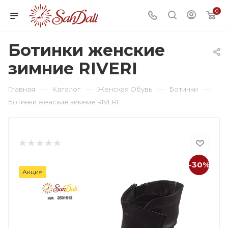
0
Ботинки женские
зимние RIVERI
—
—
—
—
Главная
Каталог
Женская Обувь
Ботинки
Ботинки женские зимние RIVERI
-30%
Акция