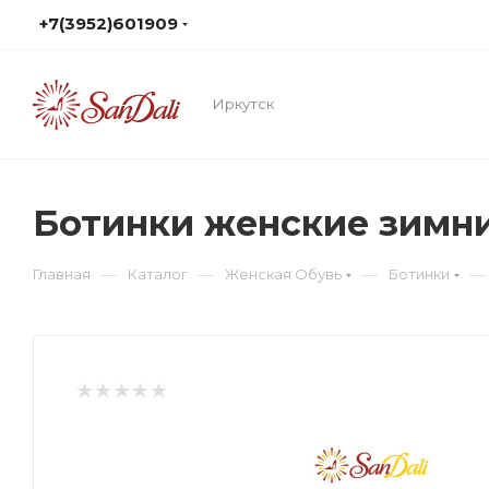
+7(3952)601909
Иркутск
Ботинки женские зимн
—
—
—
—
Главная
Каталог
Женская Обувь
Ботинки