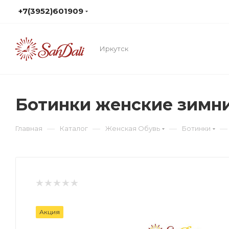
+7(3952)601909
Иркутск
Ботинки женские зимн
—
—
—
—
Главная
Каталог
Женская Обувь
Ботинки
Акция