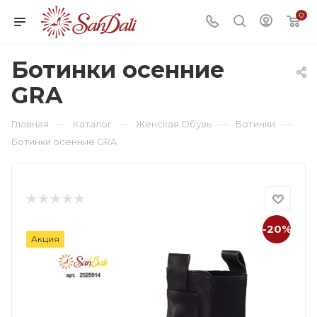
0
Ботинки осенние
GRA
—
—
—
—
Главная
Каталог
Женская Обувь
Ботинки
Ботинки осенние GRA
-20%
Акция