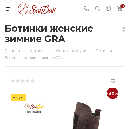
0
Ботинки женские
зимние GRA
—
—
—
—
Главная
Каталог
Женская Обувь
Ботинки
Ботинки женские зимние GRA
-30%
Акция