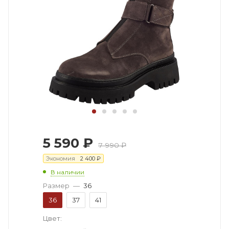
5 590
₽
7 990
₽
Экономия
2 400
₽
В наличии
Размер
—
36
36
37
41
Цвет: