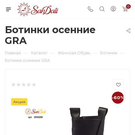
0
Ботинки осенние
GRA
—
—
—
—
Главная
Каталог
Женская Обувь
Ботинки
Ботинки осенние GRA
-60%
Акция