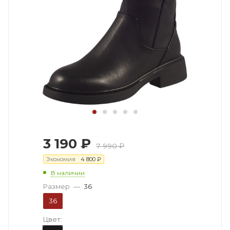
3 190
₽
7 990
₽
Экономия
4 800
₽
В наличии
Размер
—
36
36
Цвет: