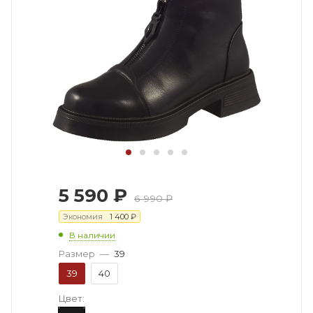
5 590
₽
6 990
₽
Экономия
1 400
₽
В наличии
Размер
—
39
39
40
Цвет: