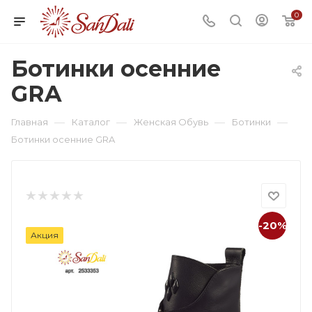
0
Ботинки осенние
GRA
—
—
—
—
Главная
Каталог
Женская Обувь
Ботинки
Ботинки осенние GRA
-20%
Акция