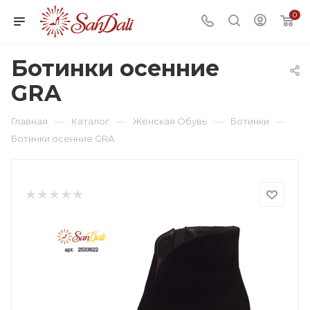
0
Ботинки осенние
GRA
—
—
—
—
Главная
Каталог
Женская Обувь
Ботинки
Ботинки осенние GRA