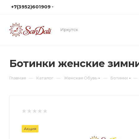
+7(3952)601909
Иркутск
Ботинки женские зимн
—
—
—
—
Главная
Каталог
Женская Обувь
Ботинки
Акция