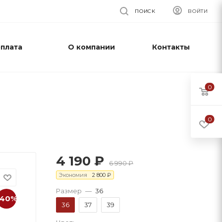
ПОИСК
ВОЙТИ
оплата
О компании
Контакты
0
0
4 190
₽
6 990
₽
Экономия
2 800
₽
Размер
—
36
-40%
36
37
39