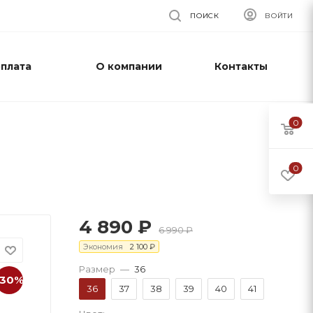
ПОИСК
ВОЙТИ
оплата
О компании
Контакты
0
0
4 890
₽
6 990
₽
Экономия
2 100
₽
Размер
—
36
-30%
36
37
38
39
40
41