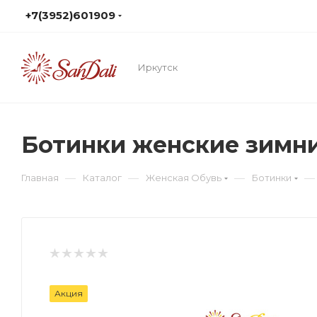
+7(3952)601909
Иркутск
Ботинки женские зимн
—
—
—
—
Главная
Каталог
Женская Обувь
Ботинки
Акция