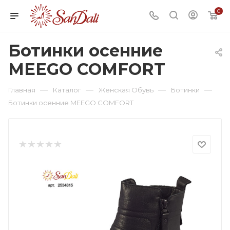
0
Ботинки осенние
MEEGO COMFORT
—
—
—
—
Главная
Каталог
Женская Обувь
Ботинки
Ботинки осенние MEEGO COMFORT