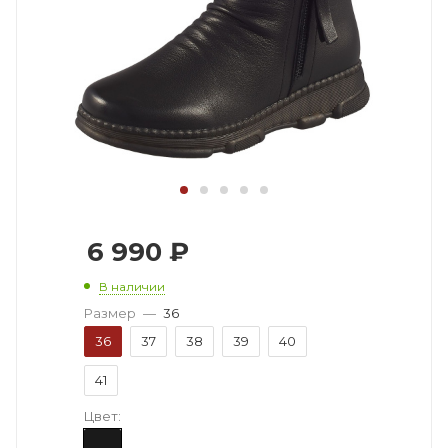
6 990
₽
В наличии
Размер
—
36
36
37
38
39
40
41
Цвет: