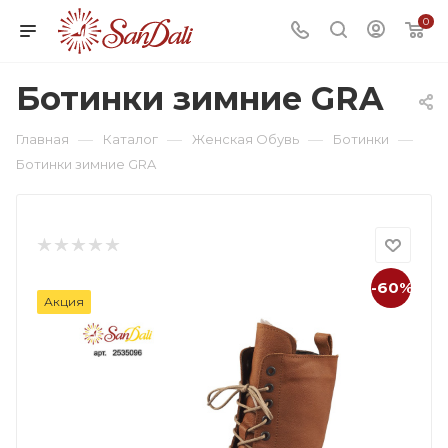
0
Ботинки зимние GRA
—
—
—
—
Главная
Каталог
Женская Обувь
Ботинки
Ботинки зимние GRA
-60%
Акция