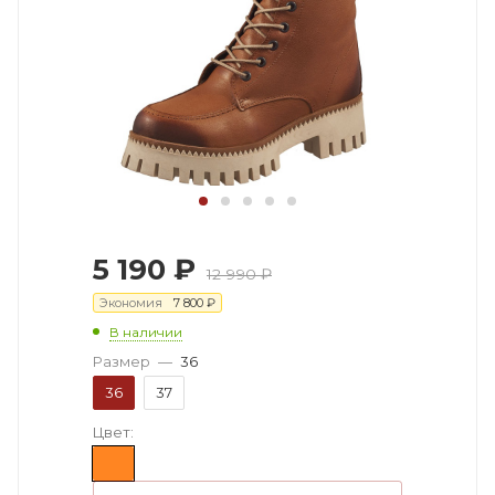
5 190
₽
12 990
₽
Экономия
7 800
₽
В наличии
Размер
—
36
36
37
Цвет: