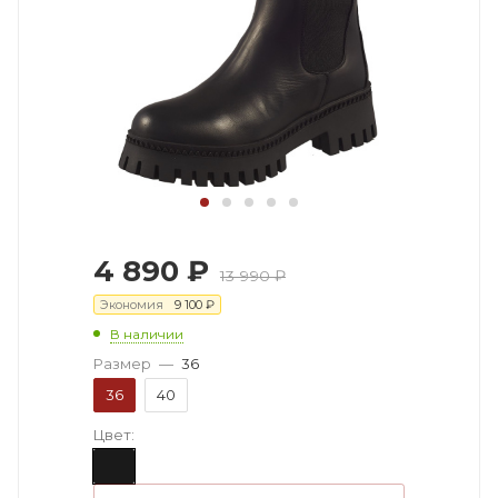
4 890
₽
13 990
₽
Экономия
9 100
₽
В наличии
Размер
—
36
36
40
Цвет: