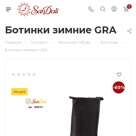
0
Ботинки зимние GRA
—
—
—
—
Главная
Каталог
Женская Обувь
Ботинки
Ботинки зимние GRA
-65%
Акция