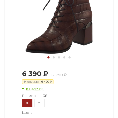
6 390
₽
12 790
₽
Экономия
6 400
₽
В наличии
Размер
—
38
38
39
Цвет: