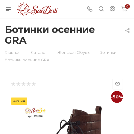
0
Ботинки осенние
GRA
—
—
—
—
Главная
Каталог
Женская Обувь
Ботинки
Ботинки осенние GRA
-50%
Акция