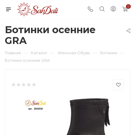
0
Ботинки осенние
GRA
—
—
—
—
Главная
Каталог
Женская Обувь
Ботинки
Ботинки осенние GRA