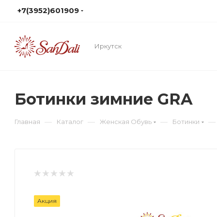
+7(3952)601909
Иркутск
Ботинки зимние GRA
—
—
—
—
Главная
Каталог
Женская Обувь
Ботинки
Акция