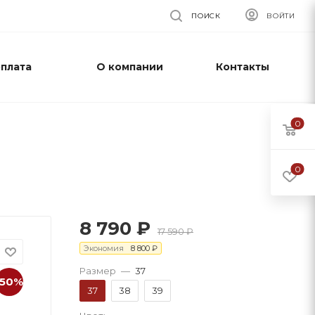
ПОИСК
ВОЙТИ
оплата
О компании
Контакты
0
0
8 790
₽
17 590
₽
Экономия
8 800
₽
Размер
—
37
-50%
37
38
39