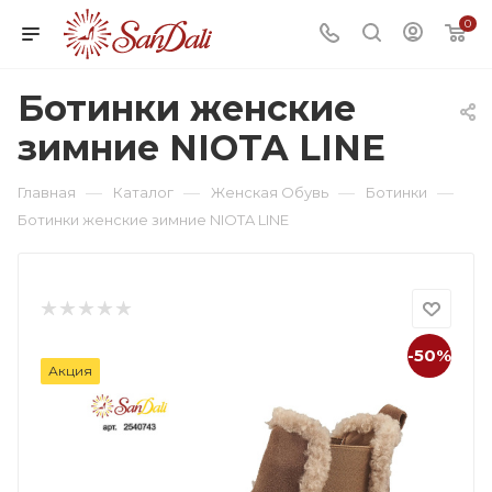
0
Ботинки женские
зимние NIOTA LINE
—
—
—
—
Главная
Каталог
Женская Обувь
Ботинки
Ботинки женские зимние NIOTA LINE
-50%
Акция