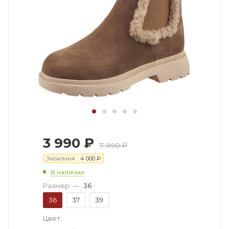
3 990
₽
7 990
₽
Экономия
4 000
₽
В наличии
Размер
—
36
36
37
39
Цвет: