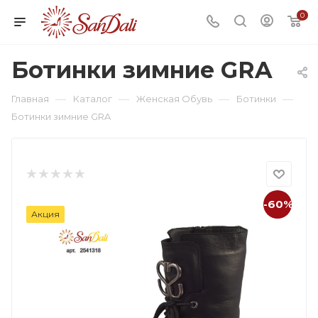
0
Ботинки зимние GRA
—
—
—
—
Главная
Каталог
Женская Обувь
Ботинки
Ботинки зимние GRA
-60%
Акция