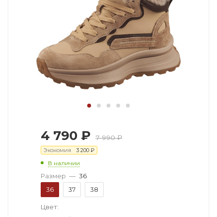
4 790
₽
7 990
₽
Экономия
3 200
₽
В наличии
Размер
—
36
36
37
38
Цвет: