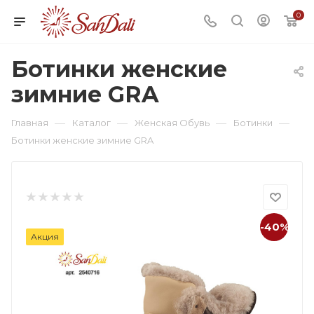
0
Ботинки женские
зимние GRA
—
—
—
—
Главная
Каталог
Женская Обувь
Ботинки
Ботинки женские зимние GRA
-40%
Акция