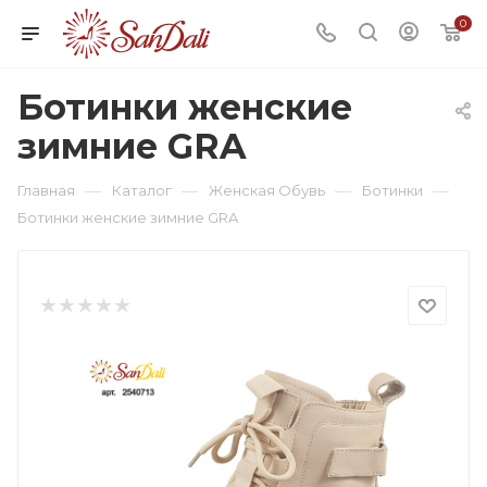
0
Ботинки женские
зимние GRA
—
—
—
—
Главная
Каталог
Женская Обувь
Ботинки
Ботинки женские зимние GRA