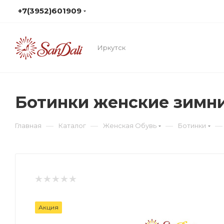
+7(3952)601909
Иркутск
Ботинки женские зимн
—
—
—
—
Главная
Каталог
Женская Обувь
Ботинки
Акция