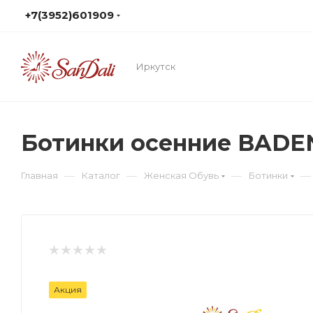
+7(3952)601909
Иркутск
Ботинки осенние BADE
—
—
—
—
Главная
Каталог
Женская Обувь
Ботинки
Акция