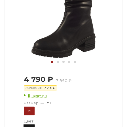
4 790
₽
7 990
₽
Экономия
3 200
₽
В наличии
Размер
—
39
39
Цвет: