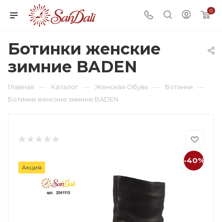
0
Ботинки женские
зимние BADEN
—
—
—
—
Главная
Каталог
Женская Обувь
Ботинки
Ботинки женские зимние BADEN
-40%
Акция