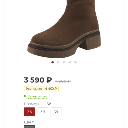
3 590
₽
7 990
₽
Экономия
4 400
₽
В наличии
Размер
—
36
36
38
39
Цвет: