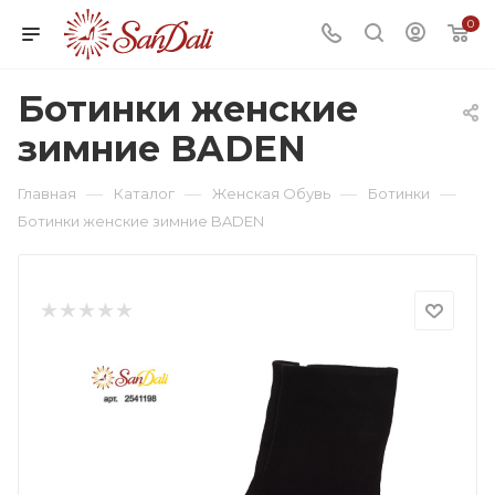
0
Ботинки женские
зимние BADEN
—
—
—
—
Главная
Каталог
Женская Обувь
Ботинки
Ботинки женские зимние BADEN