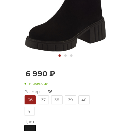
6 990
₽
В наличии
Размер
—
36
36
37
38
39
40
41
Цвет: